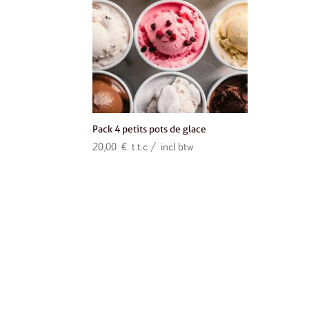
Pack 4 petits pots de glace
20,00
€
t.t.c / incl btw