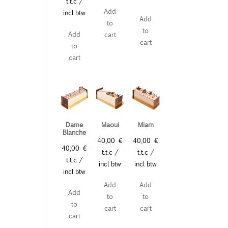
t.t.c /
Add
incl btw
Add
to
to
Add
cart
cart
to
cart
Dame
Maoui
Miam
Blanche
40,00
€
40,00
€
40,00
€
t.t.c /
t.t.c /
t.t.c /
incl btw
incl btw
incl btw
Add
Add
Add
to
to
to
cart
cart
cart