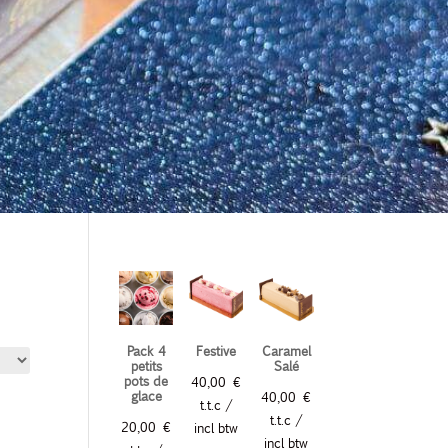
Pack 4
Festive
Caramel
petits
Salé
pots de
40,00
€
glace
40,00
€
t.t.c /
t.t.c /
20,00
€
incl btw
incl btw