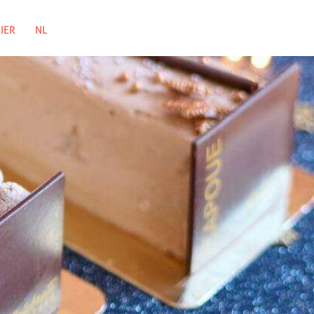
IER
NL